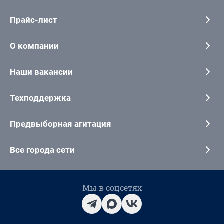
Прайс-лист
О компании
Наши вакансии
Техподдержка
Предвыборная агитация
Все города сети
Мы в соцсетях