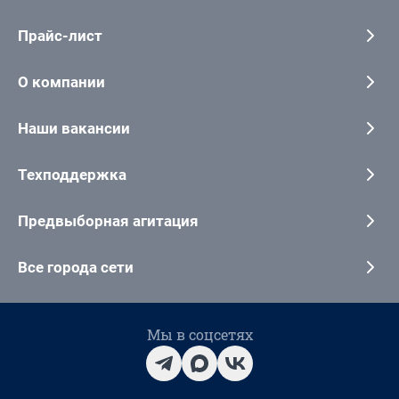
Прайс-лист
О компании
Наши вакансии
Техподдержка
Предвыборная агитация
Все города сети
Мы в соцсетях