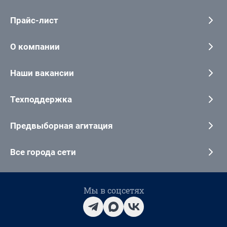
Прайс-лист
О компании
Наши вакансии
Техподдержка
Предвыборная агитация
Все города сети
Мы в соцсетях