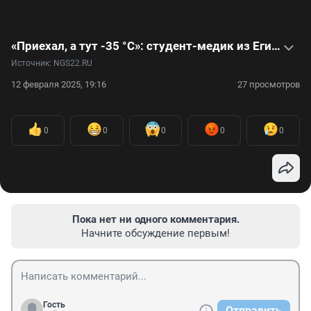
«Приехал, а тут -35 °C»: студент-медик из Египта ухаживает в России за детьми с неизлечимыми болезнями — видео
Источник: 
NGS22.RU
12 февраля 2025, 19:16
27 просмотров
0
0
0
0
0
Пока нет ни одного комментария.
Начните обсуждение первым!
Гость
Отправить