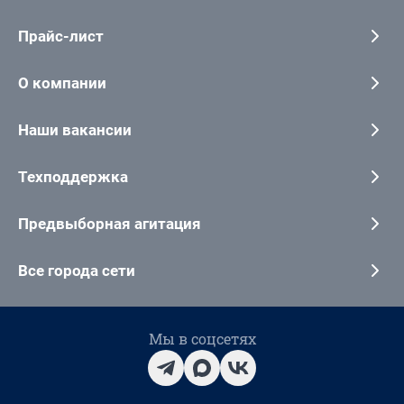
Прайс-лист
О компании
Наши вакансии
Техподдержка
Предвыборная агитация
Все города сети
Мы в соцсетях