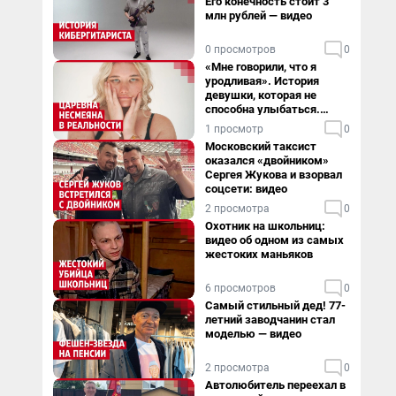
Его конечность стоит 3
млн рублей — видео
0 просмотров
0
«Мне говорили, что я
уродливая». История
девушки, которая не
способна улыбаться.
Видео
1 просмотр
0
Московский таксист
оказался «двойником»
Сергея Жукова и взорвал
соцсети: видео
2 просмотра
0
Охотник на школьниц:
видео об одном из самых
жестоких маньяков
6 просмотров
0
Самый стильный дед! 77-
летний заводчанин стал
моделью — видео
2 просмотра
0
Автолюбитель переехал в