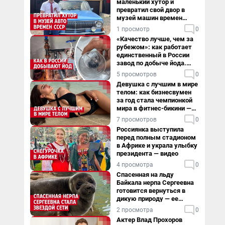
маленький хутор и
превратил свой двор в
музей машин времен
СССР. Видео
1 просмотр
0
«Качество лучше, чем за
рубежом»: как работает
единственный в России
завод по добыче йода.
Видео
5 просмотров
0
Девушка с лучшим в мире
телом: как бизнесвумен
за год стала чемпионкой
мира в фитнес-бикини —
видео
7 просмотров
0
Россиянка выступила
перед полным стадионом
в Африке и украла улыбку
президента — видео
4 просмотра
0
Спасенная на льду
Байкала нерпа Сергеевна
готовится вернуться в
дикую природу — ее
видеоистория
2 просмотра
0
Актер Влад Прохоров