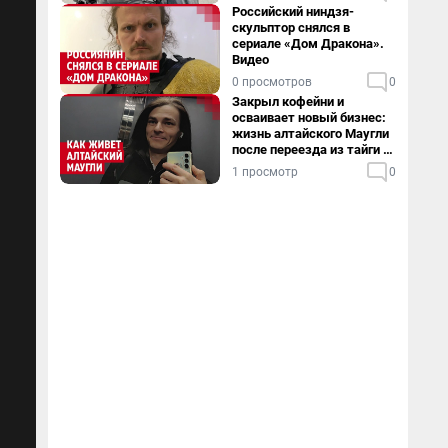
Российский ниндзя-
скульптор снялся в
сериале «Дом Дракона».
Видео
0 просмотров
0
Закрыл кофейни и
осваивает новый бизнес:
жизнь алтайского Маугли
после переезда из тайги в
столицу
1 просмотр
0