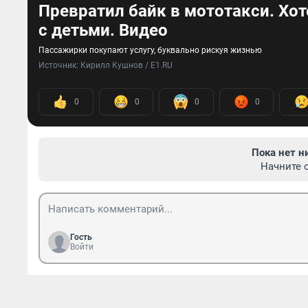
Превратил байк в мототакси. Хот
с детьми. Видео
Пассажирки покупают услугу, буквально рискуя жизнью
Источник: 
Кирилл Кушнов / E1.RU
0
0
0
0
Пока нет н
Начните 
Гость
Войти