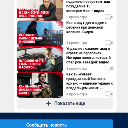
поделился секретом, как
похудел на 15
килограммов — видео
2 просмотра
0
Как живут дети в доме
ребенка при женской
колонии. Видео
4 просмотра
0
Управляет самолетами и
играет на барабанах.
История пилота, который
стал рок-звездой: видео
3 просмотра
0
Как выживает
праздничный бизнес в
кризис — видеоинтервью с
владельцем ивент-
агентства
4 просмотра
0
Показать еще
Сообщить новость