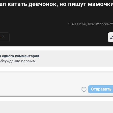
ел катать девчонок, но пишут мамочк
18 мая 2026, 18:46
12 просмот
0
и одного комментария.
обсуждение первым!
Отправить