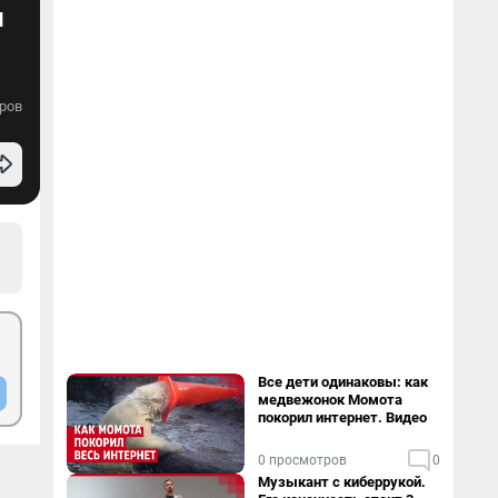
и
ров
Все дети одинаковы: как
медвежонок Момота
покорил интернет. Видео
0 просмотров
0
Музыкант с киберрукой.