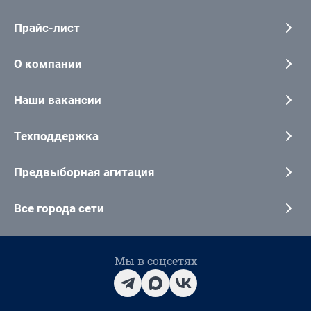
Прайс-лист
О компании
Наши вакансии
Техподдержка
Предвыборная агитация
Все города сети
Мы в соцсетях