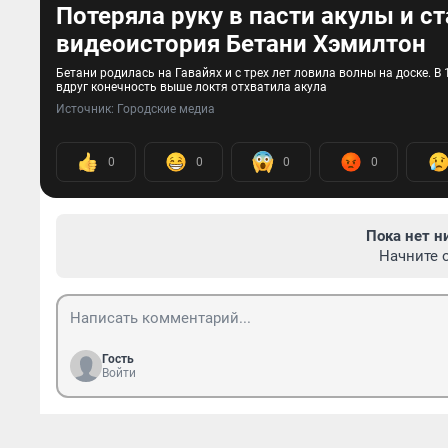
Потеряла руку в пасти акулы и с
видеоистория Бетани Хэмилтон
Бетани родилась на Гавайях и с трех лет ловила волны на доске. В 
вдруг конечность выше локтя отхватила акула
Источник: 
Городские медиа
0
0
0
0
Пока нет н
Начните 
Гость
Войти