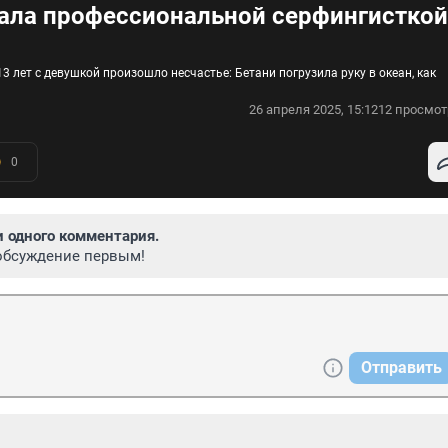
тала профессиональной серфингисткой
13 лет с девушкой произошло несчастье: Бетани погрузила руку в океан, как
26 апреля 2025, 15:12
12 просмот
0
и одного комментария.
обсуждение первым!
Отправить