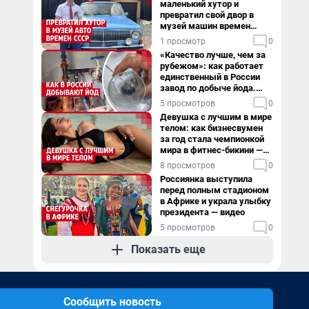
маленький хутор и
превратил свой двор в
музей машин времен
СССР. Видео
1 просмотр
0
«Качество лучше, чем за
рубежом»: как работает
единственный в России
завод по добыче йода.
Видео
5 просмотров
0
Девушка с лучшим в мире
телом: как бизнесвумен
за год стала чемпионкой
мира в фитнес-бикини —
видео
8 просмотров
0
Россиянка выступила
перед полным стадионом
в Африке и украла улыбку
президента — видео
5 просмотров
0
Показать еще
Сообщить новость