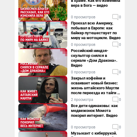
в храме. Как его изменила
вера в Бога — видео
0 просмотров
0
Проехал всю Америку,
побывал в Европе: как
байкер путешествует по
миру на мотоцикле. Видео
0 просмотров
0
Российский ниндзя-
скульптор снялся в
сериале «Дом Дракона».
Видео
0 просмотров
0
Закрыл кофейни и
осваивает новый бизнес:
жизнь алтайского Маугли
после переезда из тайги в
столицу
2 просмотра
0
Все дети одинаковы: как
медвежонок Момота
покорил интернет. Видео
0 просмотров
0
Музыкант с киберрукой.