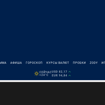
АММА
АФИША
ГОРОСКОП
КУРСЫ ВАЛЮТ
ПРОБКИ
ZODY
И
USD 82,17
СЕЙЧАС
+24°C
EUR 94,84