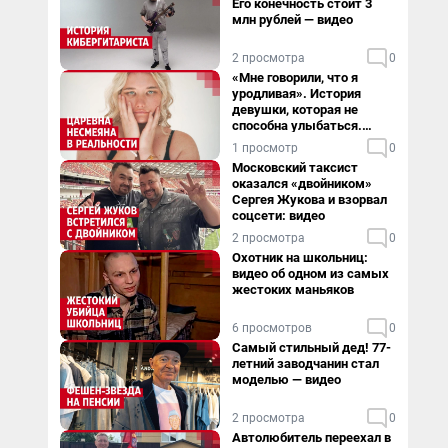
Его конечность стоит 3
млн рублей — видео
2 просмотра
0
«Мне говорили, что я
уродливая». История
девушки, которая не
способна улыбаться.
Видео
1 просмотр
0
Московский таксист
оказался «двойником»
Сергея Жукова и взорвал
соцсети: видео
2 просмотра
0
Охотник на школьниц:
видео об одном из самых
жестоких маньяков
6 просмотров
0
Самый стильный дед! 77-
летний заводчанин стал
моделью — видео
2 просмотра
0
Автолюбитель переехал в