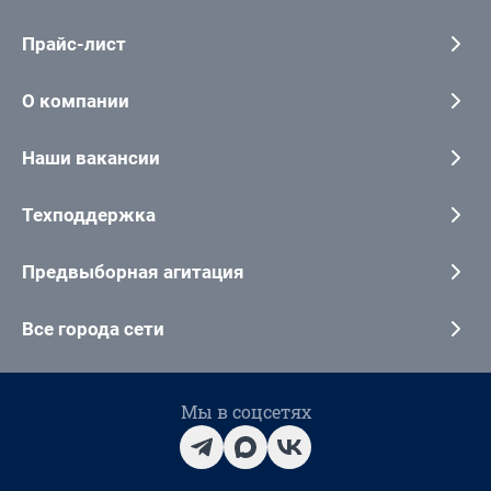
Прайс-лист
О компании
Наши вакансии
Техподдержка
Предвыборная агитация
Все города сети
Мы в соцсетях