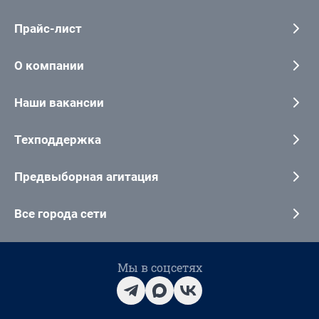
Прайс-лист
О компании
Наши вакансии
Техподдержка
Предвыборная агитация
Все города сети
Мы в соцсетях