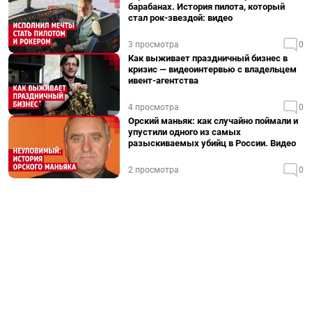
барабанах. История пилота, который
стал рок-звездой: видео
3 просмотра
0
Как выживает праздничный бизнес в
кризис — видеоинтервью с владельцем
ивент-агентства
4 просмотра
0
Орский маньяк: как случайно поймали и
упустили одного из самых
разыскиваемых убийц в России. Видео
2 просмотра
0