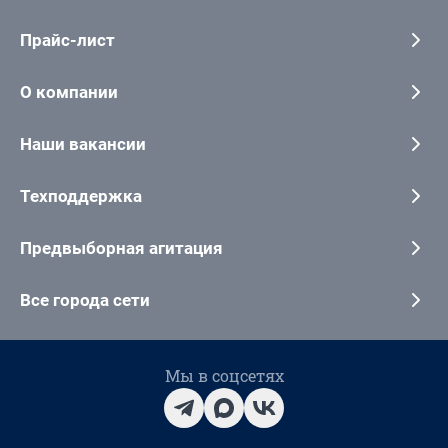
Прайс-лист
О компании
Наши вакансии
Техподдержка
Предвыборная агитация
Все города сети
Мы в соцсетях