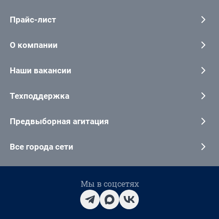
Прайс-лист
О компании
Наши вакансии
Техподдержка
Предвыборная агитация
Все города сети
Мы в соцсетях