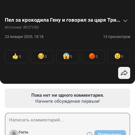
Пел за крокодила Гену и говорил за царя Тритона: видеоистория актера, чей голос знают все дети 90-х
Источник: 
IRCITY.RU
23 января 2025, 18:18
13 просмотров
0
0
0
0
0
Пока нет ни одного комментария.
Начните обсуждение первым!
Гость
Отправить