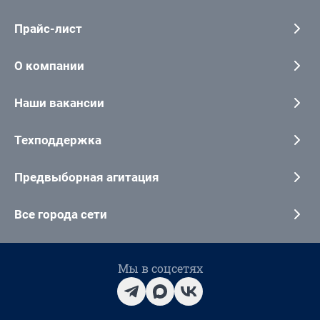
Прайс-лист
О компании
Наши вакансии
Техподдержка
Предвыборная агитация
Все города сети
Мы в соцсетях