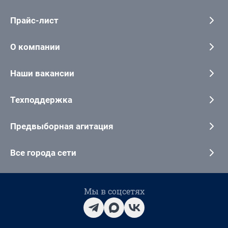
Прайс-лист
О компании
Наши вакансии
Техподдержка
Предвыборная агитация
Все города сети
Мы в соцсетях