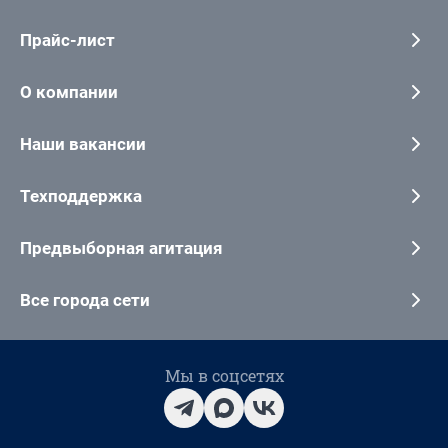
Прайс-лист
О компании
Наши вакансии
Техподдержка
Предвыборная агитация
Все города сети
Мы в соцсетях