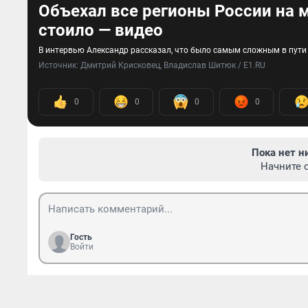
Объехал все регионы России на м
стоило — видео
В интервью Александр рассказал, что было самым сложным в пути 
Источник: 
Дмитрий Крисковец, Владислав Шитюк / E1.RU
0
0
0
0
Пока нет н
Начните 
Гость
Войти