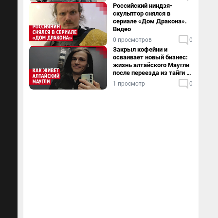
Российский ниндзя-
скульптор снялся в
сериале «Дом Дракона».
Видео
0 просмотров
0
Закрыл кофейни и
осваивает новый бизнес:
жизнь алтайского Маугли
после переезда из тайги в
столицу
1 просмотр
0