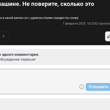
ашине. Не поверите, сколько это
и в какой регион он с удовольствием съездил бы снова
7 февраля 2025, 18:23
32 просмо
0
и одного комментария.
обсуждение первым!
Отправить