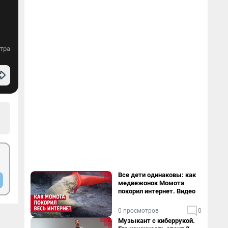
тра
Все дети одинаковы: как
медвежонок Момота
покорил интернет. Видео
0 просмотров
0
Музыкант с киберрукой.