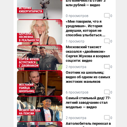
Его конечность стоит 3
млн рублей — видео
0 просмотров
0
«Мне говорили, что я
уродливая». История
девушки, которая не
способна улыбаться.
Видео
1 просмотр
0
Московский таксист
оказался «двойником»
Сергея Жукова и взорвал
соцсети: видео
2 просмотра
0
Охотник на школьниц:
видео об одном из самых
жестоких маньяков
6 просмотров
0
Самый стильный дед! 77-
летний заводчанин стал
моделью — видео
2 просмотра
0
Автолюбитель переехал в