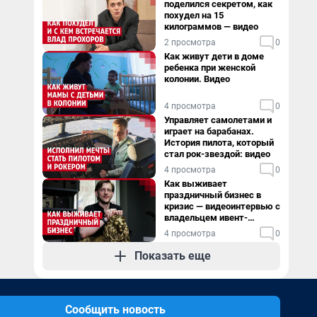
поделился секретом, как
похудел на 15
килограммов — видео
2 просмотра
0
Как живут дети в доме
ребенка при женской
колонии. Видео
4 просмотра
0
Управляет самолетами и
играет на барабанах.
История пилота, который
стал рок-звездой: видео
4 просмотра
0
Как выживает
праздничный бизнес в
кризис — видеоинтервью с
владельцем ивент-
агентства
4 просмотра
0
Показать еще
Сообщить новость