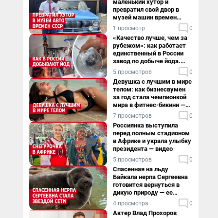
маленький хутор и
превратил свой двор в
музей машин времен
СССР. Видео
1 просмотр
0
«Качество лучше, чем за
рубежом»: как работает
единственный в России
завод по добыче йода.
Видео
5 просмотров
0
Девушка с лучшим в мире
телом: как бизнесвумен
за год стала чемпионкой
мира в фитнес-бикини —
видео
7 просмотров
0
Россиянка выступила
перед полным стадионом
в Африке и украла улыбку
президента — видео
5 просмотров
0
Спасенная на льду
Байкала нерпа Сергеевна
готовится вернуться в
дикую природу — ее
видеоистория
4 просмотра
0
Актер Влад Прохоров