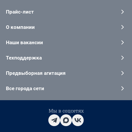
Прайс-лист
О компании
Наши вакансии
Техподдержка
Предвыборная агитация
Все города сети
Мы в соцсетях