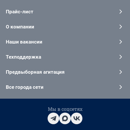
Прайс-лист
О компании
Наши вакансии
Техподдержка
Предвыборная агитация
Все города сети
Мы в соцсетях