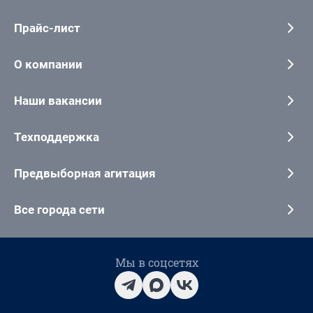
Прайс-лист
О компании
Наши вакансии
Техподдержка
Предвыборная агитация
Все города сети
Мы в соцсетях