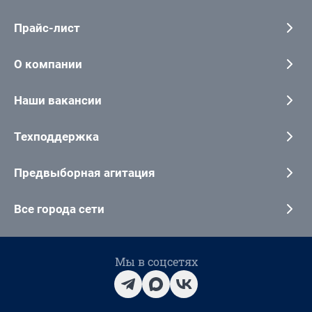
Прайс-лист
О компании
Наши вакансии
Техподдержка
Предвыборная агитация
Все города сети
Мы в соцсетях