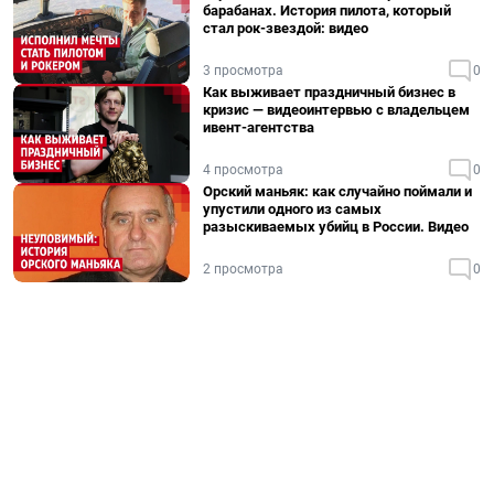
барабанах. История пилота, который
стал рок-звездой: видео
3 просмотра
0
Как выживает праздничный бизнес в
кризис — видеоинтервью с владельцем
ивент-агентства
4 просмотра
0
Орский маньяк: как случайно поймали и
упустили одного из самых
разыскиваемых убийц в России. Видео
2 просмотра
0