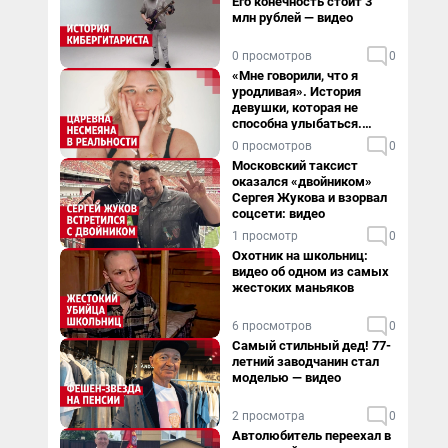
Его конечность стоит 3
млн рублей — видео
0 просмотров
0
«Мне говорили, что я
уродливая». История
девушки, которая не
способна улыбаться.
Видео
0 просмотров
0
Московский таксист
оказался «двойником»
Сергея Жукова и взорвал
соцсети: видео
1 просмотр
0
Охотник на школьниц:
видео об одном из самых
жестоких маньяков
6 просмотров
0
Самый стильный дед! 77-
летний заводчанин стал
моделью — видео
2 просмотра
0
Автолюбитель переехал в