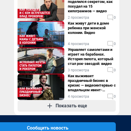
поделился секретом, как
похудел на 15
килограммов — видео
2 просмотра
0
Как живут дети в доме
ребенка при женской
колонии. Видео
4 просмотра
0
Управляет самолетами и
играет на барабанах.
История пилота, который
стал рок-звездой: видео
3 просмотра
0
Как выживает
праздничный бизнес в
кризис — видеоинтервью с
владельцем ивент-
агентства
4 просмотра
0
Показать еще
Сообщить новость