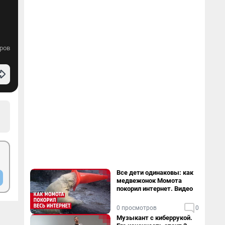
ров
Все дети одинаковы: как
медвежонок Момота
покорил интернет. Видео
0 просмотров
0
Музыкант с киберрукой.