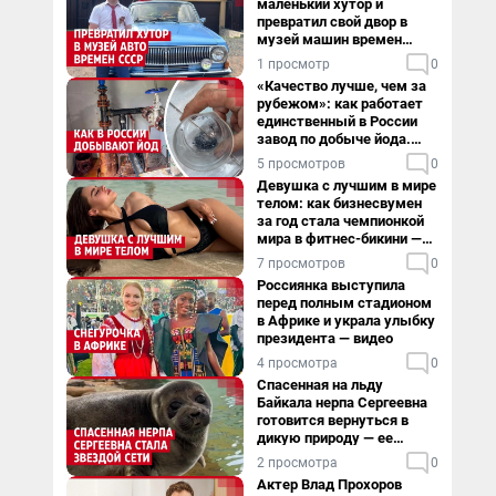
маленький хутор и
превратил свой двор в
музей машин времен
СССР. Видео
1 просмотр
0
«Качество лучше, чем за
рубежом»: как работает
единственный в России
завод по добыче йода.
Видео
5 просмотров
0
Девушка с лучшим в мире
телом: как бизнесвумен
за год стала чемпионкой
мира в фитнес-бикини —
видео
7 просмотров
0
Россиянка выступила
перед полным стадионом
в Африке и украла улыбку
президента — видео
4 просмотра
0
Спасенная на льду
Байкала нерпа Сергеевна
готовится вернуться в
дикую природу — ее
видеоистория
2 просмотра
0
Актер Влад Прохоров