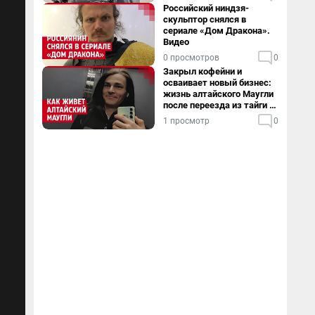
Российский ниндзя-
скульптор снялся в
сериале «Дом Дракона».
Видео
0 просмотров
0
Закрыл кофейни и
осваивает новый бизнес:
жизнь алтайского Маугли
после переезда из тайги в
столицу
1 просмотр
0