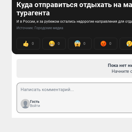
Куда отправиться отдыхать на м
турагента
И в России, и за рубежом остались недорогие направления для отд
Источник: 
Городские медиа
0
0
0
0
Пока нет н
Начните 
Гость
Войти