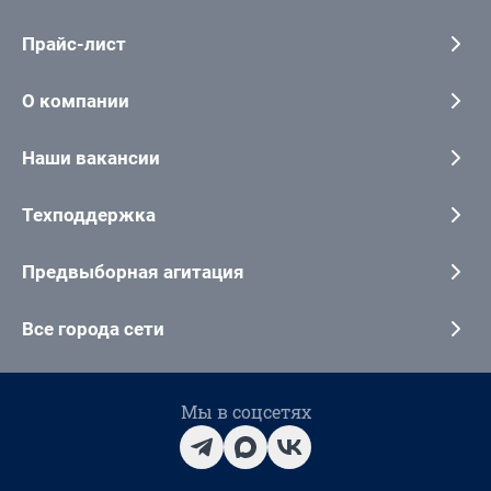
Прайс-лист
О компании
Наши вакансии
Техподдержка
Предвыборная агитация
Все города сети
Мы в соцсетях