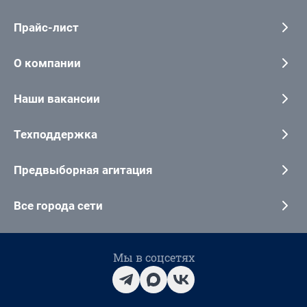
Прайс-лист
О компании
Наши вакансии
Техподдержка
Предвыборная агитация
Все города сети
Мы в соцсетях