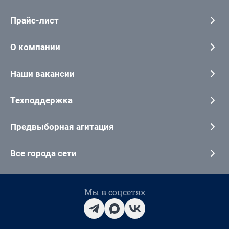
Прайс-лист
О компании
Наши вакансии
Техподдержка
Предвыборная агитация
Все города сети
Мы в соцсетях