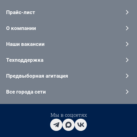
Прайс-лист
О компании
Наши вакансии
Техподдержка
Предвыборная агитация
Все города сети
Мы в соцсетях