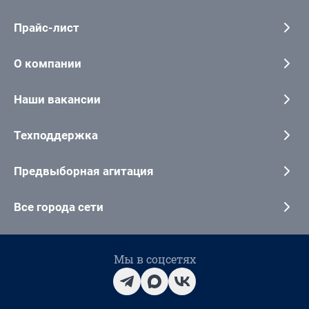
Прайс-лист
О компании
Наши вакансии
Техподдержка
Предвыборная агитация
Все города сети
Мы в соцсетях