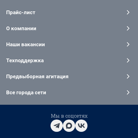
Прайс-лист
О компании
Наши вакансии
Техподдержка
Предвыборная агитация
Все города сети
Мы в соцсетях