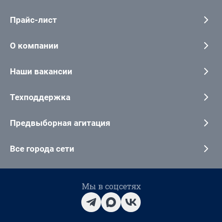
Прайс-лист
О компании
Наши вакансии
Техподдержка
Предвыборная агитация
Все города сети
Мы в соцсетях