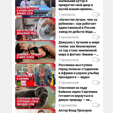
маленький хутор и
превратил свой двор в
музей машин времен
СССР. Видео
1 просмотр
0
«Качество лучше, чем за
рубежом»: как работает
единственный в России
завод по добыче йода.
Видео
5 просмотров
0
Девушка с лучшим в мире
телом: как бизнесвумен
за год стала чемпионкой
мира в фитнес-бикини —
видео
7 просмотров
0
Россиянка выступила
перед полным стадионом
в Африке и украла улыбку
президента — видео
5 просмотров
0
Спасенная на льду
Байкала нерпа Сергеевна
готовится вернуться в
дикую природу — ее
видеоистория
4 просмотра
0
Актер Влад Прохоров