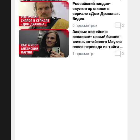
Российский ниндзя-
скульптор снялся в
сериале «Дом Дракона».
Видео
0 просмотров
0
Закрыл кофейни и
осваивает новый бизнес:
жизнь алтайского Маугли
после переезда из тайги в
столицу
1 просмотр
0