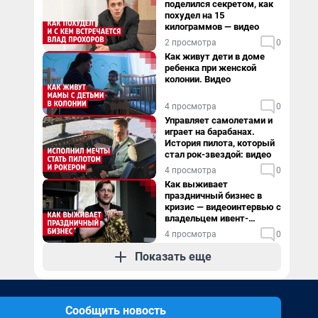
поделился секретом, как
похудел на 15
килограммов — видео
2 просмотра
0
Как живут дети в доме
ребенка при женской
колонии. Видео
4 просмотра
0
Управляет самолетами и
играет на барабанах.
История пилота, который
стал рок-звездой: видео
4 просмотра
0
Как выживает
праздничный бизнес в
кризис — видеоинтервью с
владельцем ивент-
агентства
4 просмотра
0
Показать еще
Сообщить новость