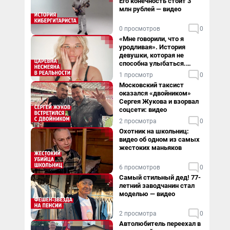
Его конечность стоит 3
млн рублей — видео
0 просмотров
0
«Мне говорили, что я
уродливая». История
девушки, которая не
способна улыбаться.
Видео
1 просмотр
0
Московский таксист
оказался «двойником»
Сергея Жукова и взорвал
соцсети: видео
2 просмотра
0
Охотник на школьниц:
видео об одном из самых
жестоких маньяков
6 просмотров
0
Самый стильный дед! 77-
летний заводчанин стал
моделью — видео
2 просмотра
0
Автолюбитель переехал в