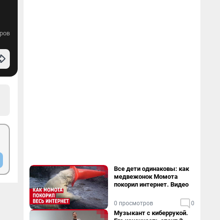
ров
Все дети одинаковы: как
медвежонок Момота
покорил интернет. Видео
0 просмотров
0
Музыкант с киберрукой.