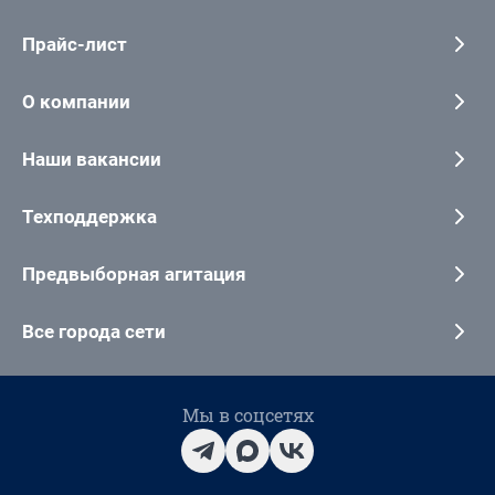
Прайс-лист
О компании
Наши вакансии
Техподдержка
Предвыборная агитация
Все города сети
Мы в соцсетях