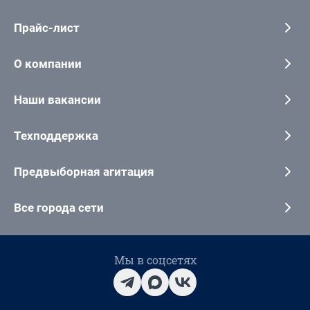
Прайс-лист
О компании
Наши вакансии
Техподдержка
Предвыборная агитация
Все города сети
Мы в соцсетях