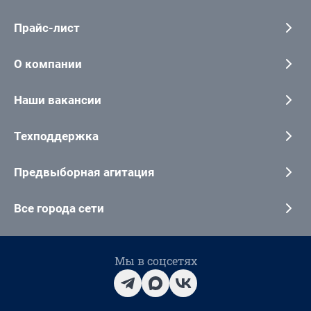
Прайс-лист
О компании
Наши вакансии
Техподдержка
Предвыборная агитация
Все города сети
Мы в соцсетях