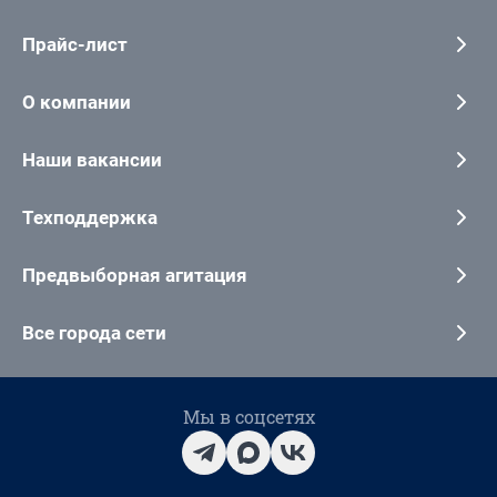
Прайс-лист
О компании
Наши вакансии
Техподдержка
Предвыборная агитация
Все города сети
Мы в соцсетях