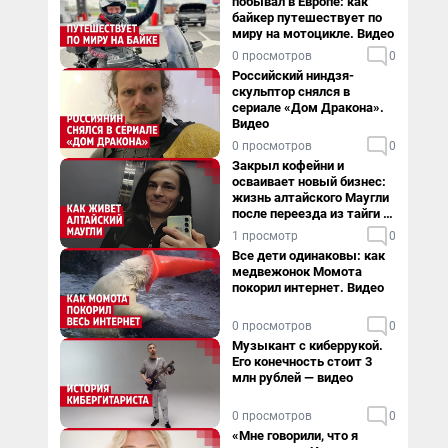
побывал в Европе: как
байкер путешествует по
миру на мотоцикле. Видео
0 просмотров
0
Российский ниндзя-
скульптор снялся в
сериале «Дом Дракона».
Видео
0 просмотров
0
Закрыл кофейни и
осваивает новый бизнес:
жизнь алтайского Маугли
после переезда из тайги в
столицу
1 просмотр
0
Все дети одинаковы: как
медвежонок Момота
покорил интернет. Видео
0 просмотров
0
Музыкант с киберрукой.
Его конечность стоит 3
млн рублей — видео
0 просмотров
0
«Мне говорили, что я