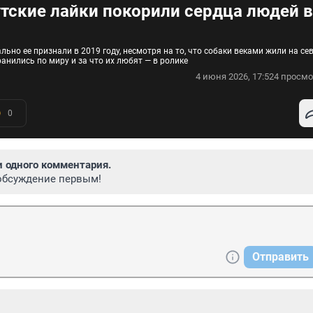
утские лайки покорили сердца людей 
ьно ее признали в 2019 году, несмотря на то, что собаки веками жили на се
анились по миру и за что их любят — в ролике
4 июня 2026, 17:52
4 просмо
0
и одного комментария.
обсуждение первым!
Отправить