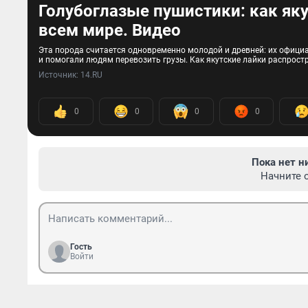
Голубоглазые пушистики: как як
всем мире. Видео
Эта порода считается одновременно молодой и древней: их официал
и помогали людям перевозить грузы. Как якутские лайки распростр
Источник: 
14.RU
0
0
0
0
Пока нет н
Начните 
Гость
Войти