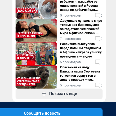
рубежом»: как работает
единственный в России
завод по добыче йода.
Видео
5 просмотров
0
Девушка с лучшим в мире
телом: как бизнесвумен
за год стала чемпионкой
мира в фитнес-бикини —
видео
7 просмотров
0
Россиянка выступила
перед полным стадионом
в Африке и украла улыбку
президента — видео
5 просмотров
0
Спасенная на льду
Байкала нерпа Сергеевна
готовится вернуться в
дикую природу — ее
видеоистория
5 просмотров
0
Показать еще
Сообщить новость