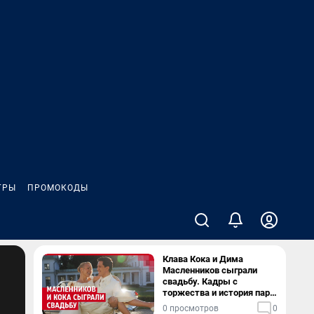
ГРЫ
ПРОМОКОДЫ
Клава Кока и Дима
Масленников сыграли
свадьбу. Кадры с
торжества и история пары
— в видео
0 просмотров
0