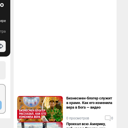
во
вере
тра
Бизнесмен-блогер служит
в храме. Как его изменила
вера в Бога — видео
0 просмотров
0
Проехал всю Америку,