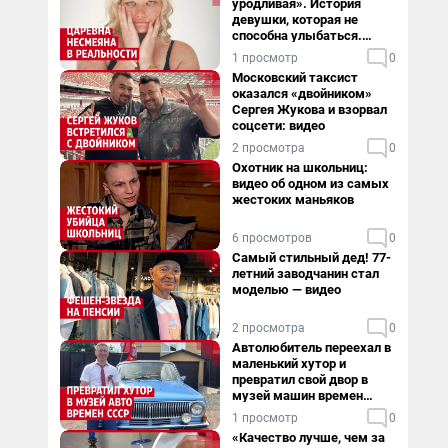
уродливая». История
девушки, которая не
способна улыбаться.
Видео
1 просмотр
0
Московский таксист
оказался «двойником»
Сергея Жукова и взорвал
соцсети: видео
2 просмотра
0
Охотник на школьниц:
видео об одном из самых
жестоких маньяков
6 просмотров
0
Самый стильный дед! 77-
летний заводчанин стал
моделью — видео
2 просмотра
0
Автолюбитель переехал в
маленький хутор и
превратил свой двор в
музей машин времен
СССР. Видео
1 просмотр
0
«Качество лучше, чем за