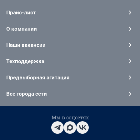
Прайс-лист
О компании
Наши вакансии
Техподдержка
Предвыборная агитация
Все города сети
Мы в соцсетях