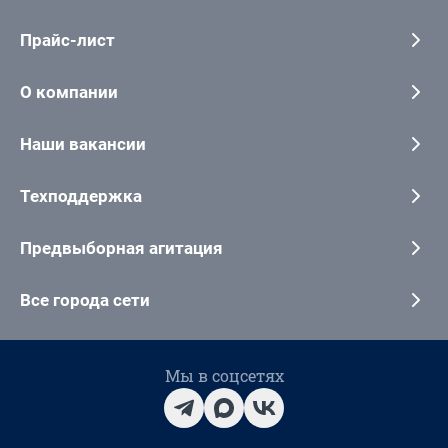
Прайс-лист
О компании
Наши вакансии
Техподдержка
Предвыборная агитация
Все города сети
Мы в соцсетях