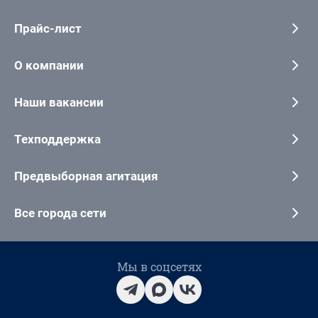
Прайс-лист
О компании
Наши вакансии
Техподдержка
Предвыборная агитация
Все города сети
Мы в соцсетях