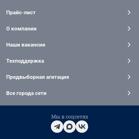
Прайс-лист
О компании
Наши вакансии
Техподдержка
Предвыборная агитация
Все города сети
Мы в соцсетях