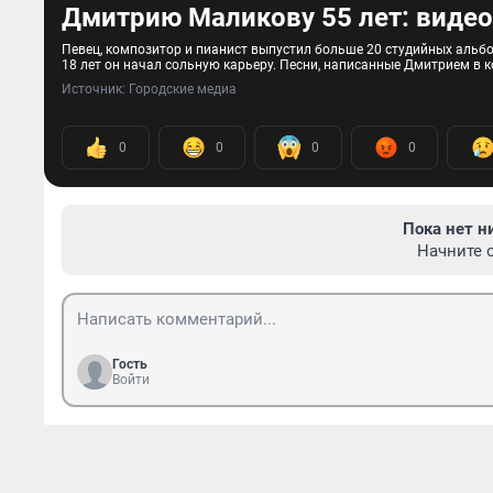
Дмитрию Маликову 55 лет: видео
Певец, композитор и пианист выпустил больше 20 студийных альб
18 лет он начал сольную карьеру. Песни, написанные Дмитрием в к
Источник: 
Городские медиа
0
0
0
0
Пока нет н
Начните 
Гость
Войти