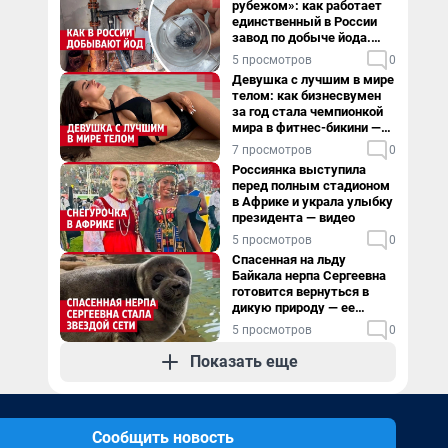
рубежом»: как работает
единственный в России
завод по добыче йода.
Видео
5 просмотров
0
Девушка с лучшим в мире
телом: как бизнесвумен
за год стала чемпионкой
мира в фитнес-бикини —
видео
7 просмотров
0
Россиянка выступила
перед полным стадионом
в Африке и украла улыбку
президента — видео
5 просмотров
0
Спасенная на льду
Байкала нерпа Сергеевна
готовится вернуться в
дикую природу — ее
видеоистория
5 просмотров
0
Показать еще
Сообщить новость