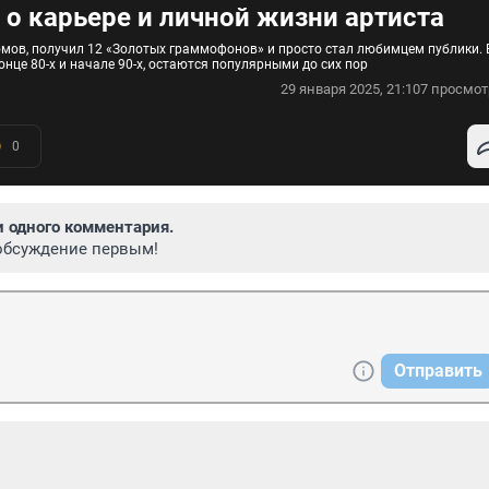
 о карьере и личной жизни артиста
омов, получил 12 «Золотых граммофонов» и просто стал любимцем публики. 
онце 80-х и начале 90-х, остаются популярными до сих пор
29 января 2025, 21:10
7 просмот
0
и одного комментария.
обсуждение первым!
Отправить