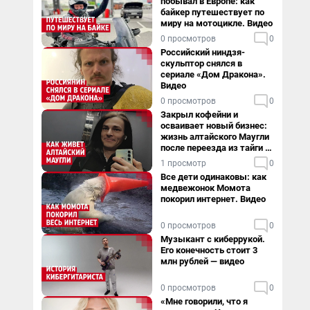
побывал в Европе: как
байкер путешествует по
миру на мотоцикле. Видео
0 просмотров
0
Российский ниндзя-
скульптор снялся в
сериале «Дом Дракона».
Видео
0 просмотров
0
Закрыл кофейни и
осваивает новый бизнес:
жизнь алтайского Маугли
после переезда из тайги в
столицу
1 просмотр
0
Все дети одинаковы: как
медвежонок Момота
покорил интернет. Видео
0 просмотров
0
Музыкант с киберрукой.
Его конечность стоит 3
млн рублей — видео
0 просмотров
0
«Мне говорили, что я