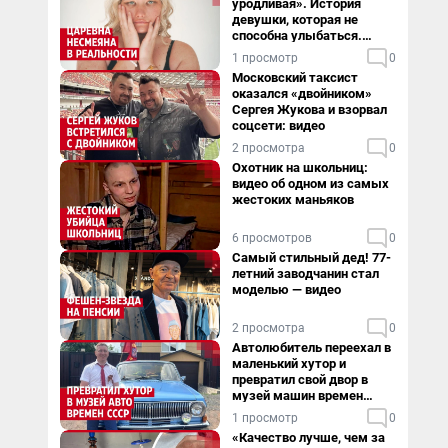
уродливая». История
девушки, которая не
способна улыбаться.
Видео
1 просмотр
0
Московский таксист
оказался «двойником»
Сергея Жукова и взорвал
соцсети: видео
2 просмотра
0
Охотник на школьниц:
видео об одном из самых
жестоких маньяков
6 просмотров
0
Самый стильный дед! 77-
летний заводчанин стал
моделью — видео
2 просмотра
0
Автолюбитель переехал в
маленький хутор и
превратил свой двор в
музей машин времен
СССР. Видео
1 просмотр
0
«Качество лучше, чем за