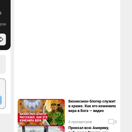
В
ров
Бизнесмен-блогер служит
в храме. Как его изменила
вера в Бога — видео
0 просмотров
0
Проехал всю Америку,