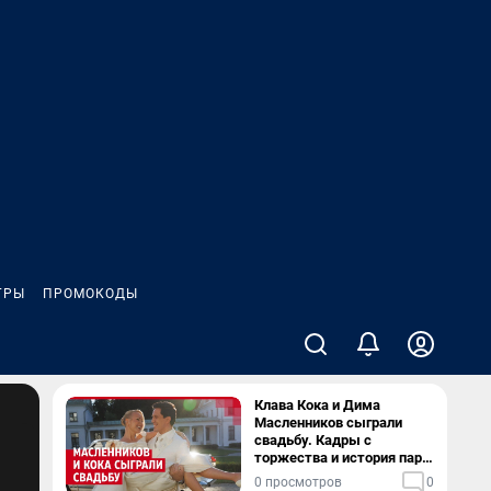
ГРЫ
ПРОМОКОДЫ
Клава Кока и Дима
Масленников сыграли
свадьбу. Кадры с
торжества и история пары
— в видео
0 просмотров
0