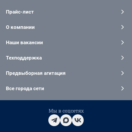
Прайс-лист
О компании
Наши вакансии
Техподдержка
Предвыборная агитация
Все города сети
Мы в соцсетях