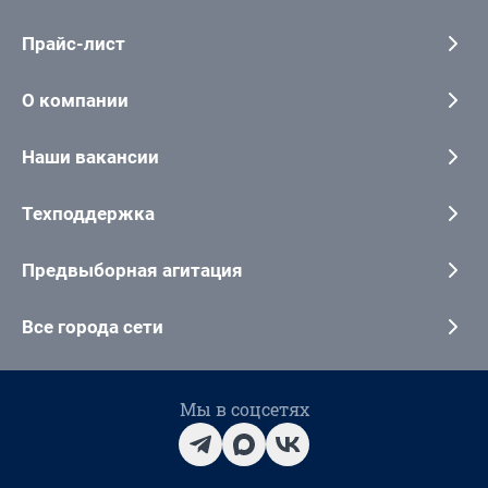
Прайс-лист
О компании
Наши вакансии
Техподдержка
Предвыборная агитация
Все города сети
Мы в соцсетях