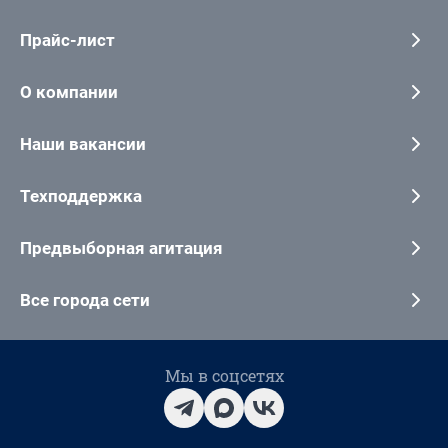
Прайс-лист
О компании
Наши вакансии
Техподдержка
Предвыборная агитация
Все города сети
Мы в соцсетях