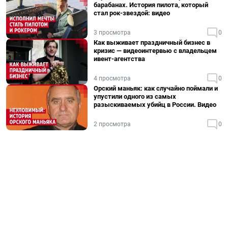
барабанах. История пилота, который
стал рок-звездой: видео
3 просмотра
0
Как выживает праздничный бизнес в
кризис — видеоинтервью с владельцем
ивент-агентства
4 просмотра
0
Орский маньяк: как случайно поймали и
упустили одного из самых
разыскиваемых убийц в России. Видео
2 просмотра
0