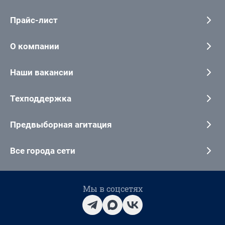
Прайс-лист
О компании
Наши вакансии
Техподдержка
Предвыборная агитация
Все города сети
Мы в соцсетях