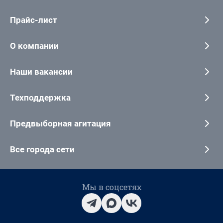
Прайс-лист
О компании
Наши вакансии
Техподдержка
Предвыборная агитация
Все города сети
Мы в соцсетях