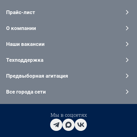
Прайс-лист
О компании
Наши вакансии
Техподдержка
Предвыборная агитация
Все города сети
Мы в соцсетях