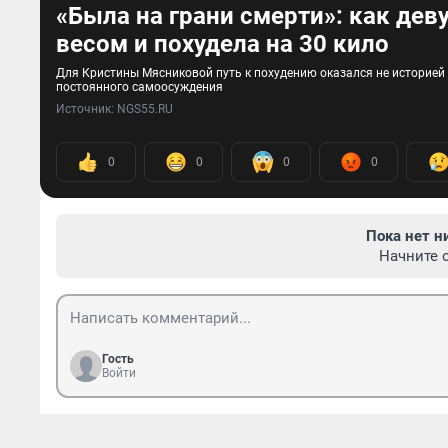
«Была на грани смерти»: как де
весом и похудела на 30 кило
Для Кристины Мясниковой путь к похудению оказался не историей п
постоянного самоосуждения
Источник: 
NGS55.RU
0
0
0
0
Пока нет н
Начните 
Гость
Войти