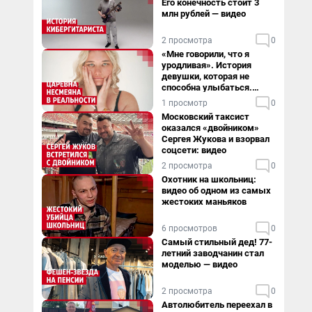
Его конечность стоит 3
млн рублей — видео
2 просмотра
0
«Мне говорили, что я
уродливая». История
девушки, которая не
способна улыбаться.
Видео
1 просмотр
0
Московский таксист
оказался «двойником»
Сергея Жукова и взорвал
соцсети: видео
2 просмотра
0
Охотник на школьниц:
видео об одном из самых
жестоких маньяков
6 просмотров
0
Самый стильный дед! 77-
летний заводчанин стал
моделью — видео
2 просмотра
0
Автолюбитель переехал в