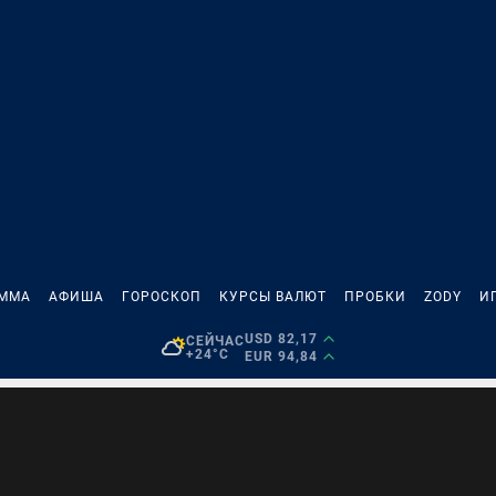
АММА
АФИША
ГОРОСКОП
КУРСЫ ВАЛЮТ
ПРОБКИ
ZODY
И
USD 82,17
СЕЙЧАС
+24°C
EUR 94,84