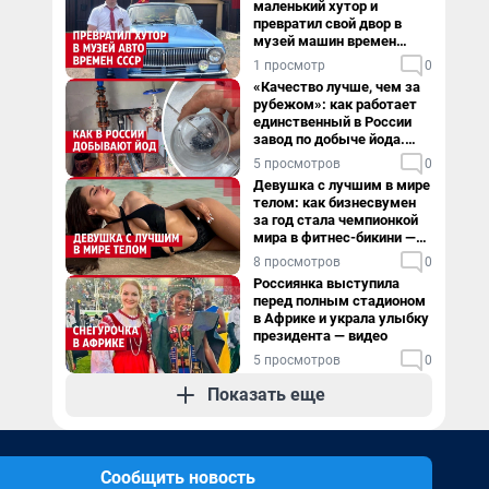
маленький хутор и
превратил свой двор в
музей машин времен
СССР. Видео
1 просмотр
0
«Качество лучше, чем за
рубежом»: как работает
единственный в России
завод по добыче йода.
Видео
5 просмотров
0
Девушка с лучшим в мире
телом: как бизнесвумен
за год стала чемпионкой
мира в фитнес-бикини —
видео
8 просмотров
0
Россиянка выступила
перед полным стадионом
в Африке и украла улыбку
президента — видео
5 просмотров
0
Показать еще
Сообщить новость