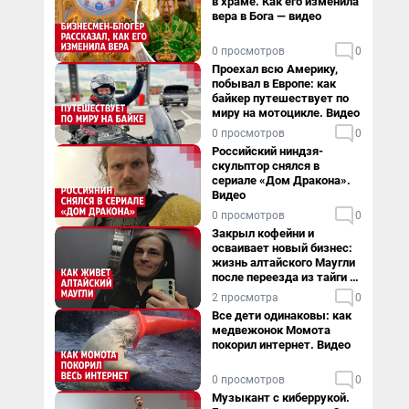
в храме. Как его изменила
вера в Бога — видео
0 просмотров
0
Проехал всю Америку,
побывал в Европе: как
байкер путешествует по
миру на мотоцикле. Видео
0 просмотров
0
Российский ниндзя-
скульптор снялся в
сериале «Дом Дракона».
Видео
0 просмотров
0
Закрыл кофейни и
осваивает новый бизнес:
жизнь алтайского Маугли
после переезда из тайги в
столицу
2 просмотра
0
Все дети одинаковы: как
медвежонок Момота
покорил интернет. Видео
0 просмотров
0
Музыкант с киберрукой.