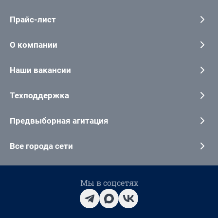
Прайс-лист
О компании
Наши вакансии
Техподдержка
Предвыборная агитация
Все города сети
Мы в соцсетях