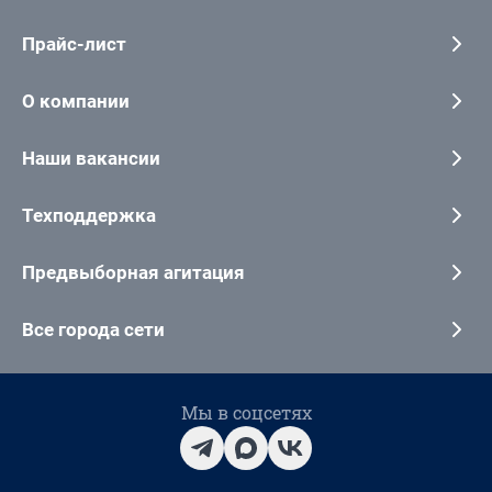
Прайс-лист
О компании
Наши вакансии
Техподдержка
Предвыборная агитация
Все города сети
Мы в соцсетях