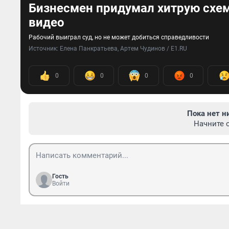
Бизнесмен придумал хитрую схему
видео
Рабочий выиграл суд, но не может добиться справедливости
Источник: 
Елена Панкратьева, Артем Чудинов / E1.RU
0
0
0
0
Пока нет н
Начните 
Гость
Войти