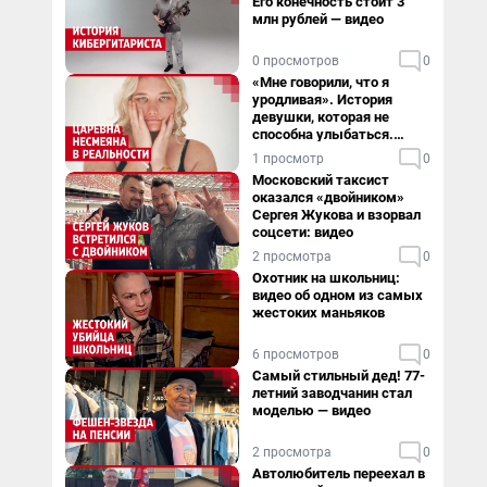
Его конечность стоит 3
млн рублей — видео
0 просмотров
0
«Мне говорили, что я
уродливая». История
девушки, которая не
способна улыбаться.
Видео
1 просмотр
0
Московский таксист
оказался «двойником»
Сергея Жукова и взорвал
соцсети: видео
2 просмотра
0
Охотник на школьниц:
видео об одном из самых
жестоких маньяков
6 просмотров
0
Самый стильный дед! 77-
летний заводчанин стал
моделью — видео
2 просмотра
0
Автолюбитель переехал в