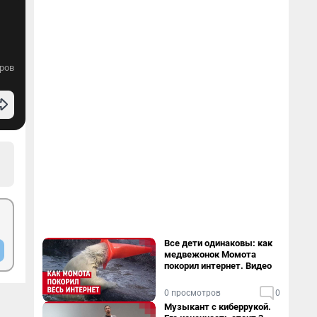
ров
Все дети одинаковы: как
медвежонок Момота
покорил интернет. Видео
0 просмотров
0
Музыкант с киберрукой.