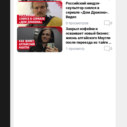
Российский ниндзя-
скульптор снялся в
сериале «Дом Дракона».
Видео
0 просмотров
0
Закрыл кофейни и
осваивает новый бизнес:
жизнь алтайского Маугли
после переезда из тайги в
столицу
1 просмотр
0