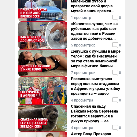
маленький хутор и
превратил свой двор в
музей машин времен
СССР. Видео
1 просмотр
0
«Качество лучше, чем за
рубежом»: как работает
единственный в России
завод по добыче йода.
Видео
5 просмотров
0
Девушка с лучшим в мире
телом: как бизнесвумен
за год стала чемпионкой
мира в фитнес-бикини —
видео
7 просмотров
0
Россиянка выступила
перед полным стадионом
в Африке и украла улыбку
президента — видео
4 просмотра
0
Спасенная на льду
Байкала нерпа Сергеевна
готовится вернуться в
дикую природу — ее
видеоистория
4 просмотра
0
Актер Влад Прохоров