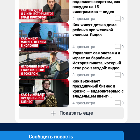
поделился секретом, как
похудел на 15
килограммов — видео
2 просмотра
0
Как живут дети в доме
ребенка при женской
колонии. Видео
4 просмотра
0
Управляет самолетами и
играет на барабанах.
История пилота, который
стал рок-звездой: видео
3 просмотра
0
Как выживает
праздничный бизнес в
кризис — видеоинтервью с
владельцем ивент-
агентства
4 просмотра
0
Показать еще
Сообщить новость