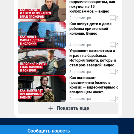
поделился секретом, как
похудел на 15
килограммов — видео
2 просмотра
0
Как живут дети в доме
ребенка при женской
колонии. Видео
4 просмотра
0
Управляет самолетами и
играет на барабанах.
История пилота, который
стал рок-звездой: видео
3 просмотра
0
Как выживает
праздничный бизнес в
кризис — видеоинтервью с
владельцем ивент-
агентства
4 просмотра
0
Показать еще
Сообщить новость