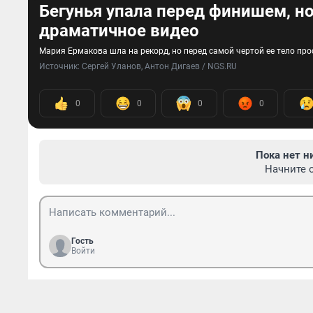
Бегунья упала перед финишем, н
драматичное видео
Мария Ермакова шла на рекорд, но перед самой чертой ее тело пр
Источник: 
Сергей Уланов, Антон Дигаев / NGS.RU
0
0
0
0
Пока нет н
Начните 
Гость
Войти