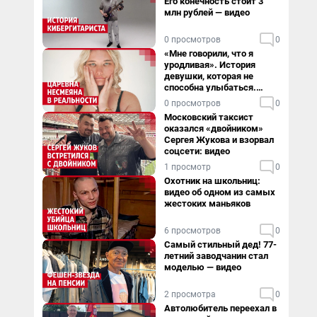
Его конечность стоит 3
млн рублей — видео
0 просмотров
0
«Мне говорили, что я
уродливая». История
девушки, которая не
способна улыбаться.
Видео
0 просмотров
0
Московский таксист
оказался «двойником»
Сергея Жукова и взорвал
соцсети: видео
1 просмотр
0
Охотник на школьниц:
видео об одном из самых
жестоких маньяков
6 просмотров
0
Самый стильный дед! 77-
летний заводчанин стал
моделью — видео
2 просмотра
0
Автолюбитель переехал в