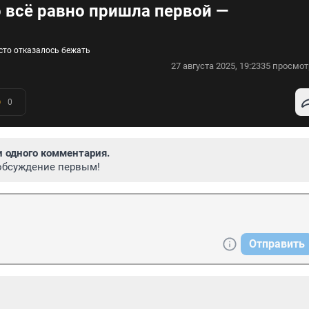
о всë равно пришла первой —
осто отказалось бежать
27 августа 2025, 19:23
35 просмот
0
и одного комментария.
обсуждение первым!
Отправить