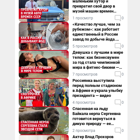
маленький хутор и
превратил свой двор в
музей машин времен
СССР. Видео
1 просмотр
0
«Качество лучше, чем за
рубежом»: как работает
единственный в России
завод по добыче йода.
Видео
5 просмотров
0
Девушка с лучшим в мире
телом: как бизнесвумен
за год стала чемпионкой
мира в фитнес-бикини —
видео
7 просмотров
0
Россиянка выступила
перед полным стадионом
в Африке и украла улыбку
президента — видео
4 просмотра
0
Спасенная на льду
Байкала нерпа Сергеевна
готовится вернуться в
дикую природу — ее
видеоистория
2 просмотра
0
Актер Влад Прохоров