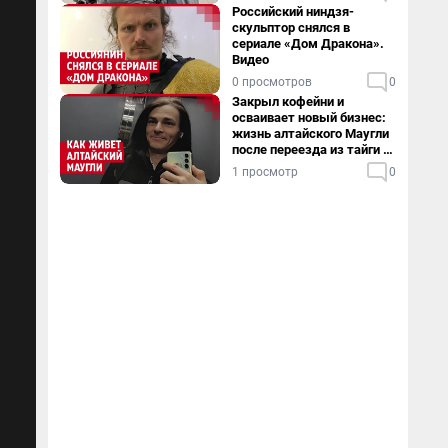
Российский ниндзя-
скульптор снялся в
сериале «Дом Дракона».
Видео
0 просмотров
0
Закрыл кофейни и
осваивает новый бизнес:
жизнь алтайского Маугли
после переезда из тайги в
столицу
1 просмотр
0