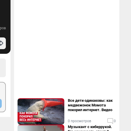
ров
Все дети одинаковы: как
медвежонок Момота
покорил интернет. Видео
0 просмотров
0
Музыкант с киберрукой.